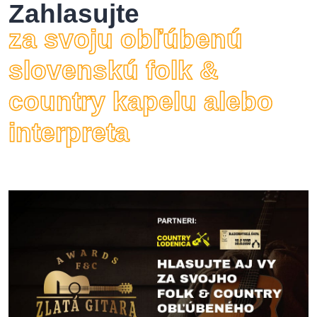
Zahlasujte
za svoju obľúbenú
slovenskú folk &
country kapelu alebo
interpreta