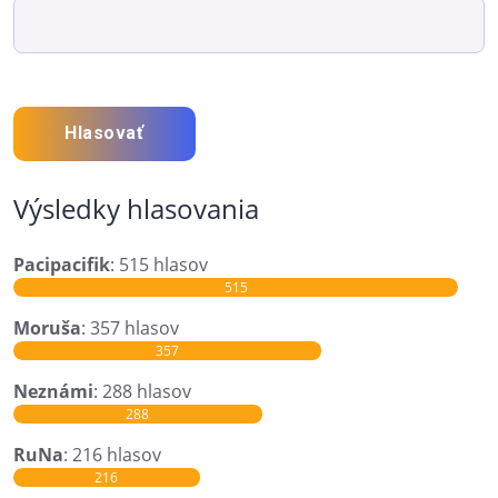
Hlasovať
Výsledky hlasovania
Pacipacifik
: 515 hlasov
515
Moruša
: 357 hlasov
357
Neznámi
: 288 hlasov
288
RuNa
: 216 hlasov
216