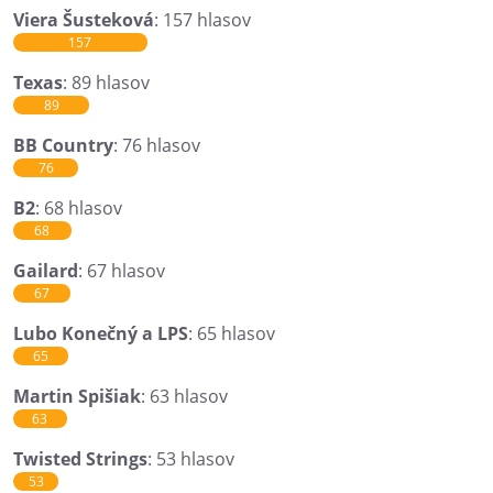
Viera Šusteková
: 157 hlasov
157
Texas
: 89 hlasov
89
BB Country
: 76 hlasov
76
B2
: 68 hlasov
68
Gailard
: 67 hlasov
67
Lubo Konečný a LPS
: 65 hlasov
65
Martin Spišiak
: 63 hlasov
63
Twisted Strings
: 53 hlasov
53