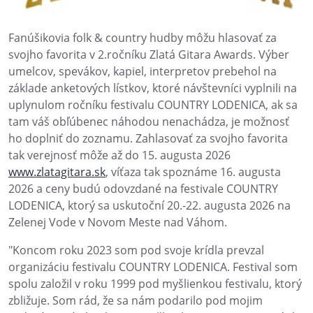
Fanúšikovia folk & country hudby môžu hlasovať za
svojho favorita v 2.ročníku Zlatá Gitara Awards. Výber
umelcov, spevákov, kapiel, interpretov prebehol na
základe anketových lístkov, ktoré návštevníci vyplnili na
uplynulom ročníku festivalu COUNTRY LODENICA, ak sa
tam váš obľúbenec náhodou nenachádza, je možnosť
ho doplniť do zoznamu. Zahlasovať za svojho favorita
tak verejnosť môže až do 15. augusta 2026
www.zlatagitara.sk
, víťaza tak spoznáme 16. augusta
2026 a ceny budú odovzdané na festivale COUNTRY
LODENICA, ktorý sa uskutoční 20.-22. augusta 2026 na
Zelenej Vode v Novom Meste nad Váhom.
"Koncom roku 2023 som pod svoje krídla prevzal
organizáciu festivalu COUNTRY LODENICA. Festival som
spolu založil v roku 1999 pod myšlienkou festivalu, ktorý
zbližuje. Som rád, že sa nám podarilo pod mojim