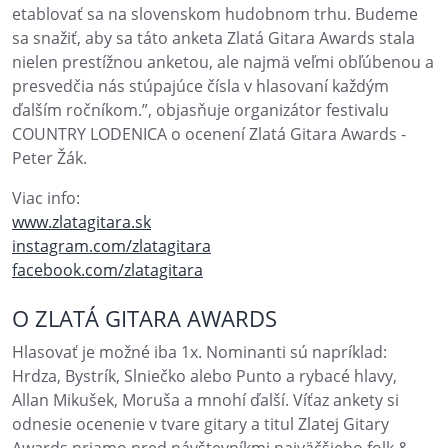
etablovať sa na slovenskom hudobnom trhu. Budeme
sa snažiť, aby sa táto anketa Zlatá Gitara Awards stala
nielen prestížnou anketou, ale najmä veľmi obľúbenou a
presvedčia nás stúpajúce čísla v hlasovaní každým
ďalším ročníkom.”, objasňuje organizátor festivalu
COUNTRY LODENICA o ocenení Zlatá Gitara Awards -
Peter Žák.
Viac info:
www.zlatagitara.sk
instagram.com/zlatagitara
facebook.com/zlatagitara
O ZLATÁ GITARA AWARDS
Hlasovať je možné iba 1x. Nominanti sú napríklad:
Hrdza, Bystrík, Slniečko alebo Punto a rybacé hlavy,
Allan Mikušek, Moruša a mnohí ďalší. Víťaz ankety si
odnesie ocenenie v tvare gitary a titul Zlatej Gitary
Awards priamo pred návštevníkmi najväčšieho folk &