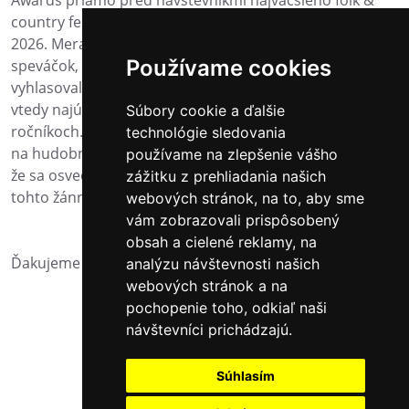
country festivalu na Slovensku na COUNTRY LODENICI
2026. Meranie popularity slovenských spevákov,
Používame cookies
speváčok, či skupín má svoju históriu. Na Slovensku sa
vyhlasovali rôzne hudobné ankety už od roku 1998,
vtedy najúspešnejšia anketa Slávik vyhlásila víťazov v 15.
Súbory cookie a ďalšie
ročníkoch. Ocenenie Zlatá Gitara Awards sa zameriava
technológie sledovania
na hudobnú scénu folk & country a organizátori veria,
používame na zlepšenie vášho
že sa osvedčí a každoročne si ho odnesú interpreti
zážitku z prehliadania našich
tohto žánru a budú naň patrične pyšní.
webových stránok, na to, aby sme
vám zobrazovali prispôsobený
obsah a cielené reklamy, na
Ďakujeme za Vaše hlasy!
analýzu návštevnosti našich
webových stránok a na
pochopenie toho, odkiaľ naši
návštevníci prichádzajú.
Súhlasím