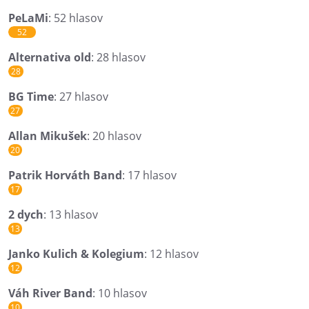
PeLaMi
: 52 hlasov
52
Alternativa old
: 28 hlasov
28
BG Time
: 27 hlasov
27
Allan Mikušek
: 20 hlasov
20
Patrik Horváth Band
: 17 hlasov
17
2 dych
: 13 hlasov
13
Janko Kulich & Kolegium
: 12 hlasov
12
Váh River Band
: 10 hlasov
10