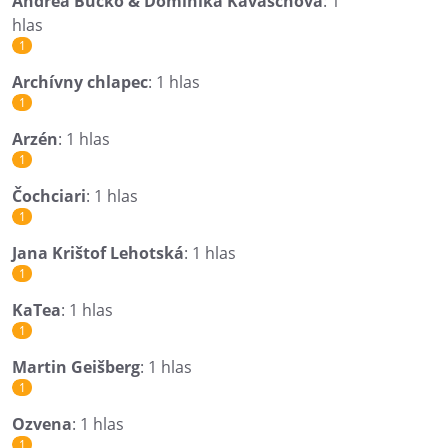
Andrea Bučko & Dominika Kavaschová
: 1
hlas
1
Archívny chlapec
: 1 hlas
1
Arzén
: 1 hlas
1
Čochciari
: 1 hlas
1
Jana Krištof Lehotská
: 1 hlas
1
KaTea
: 1 hlas
1
Martin Geišberg
: 1 hlas
1
Ozvena
: 1 hlas
1