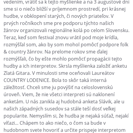
vedením, vrátiť sa k tejto myšlienke a na 3 augustové dni
sme si o niečo bližší v príjemnom prostredí, pri krásnej
hudbe, v obklopení starých, či nových priateľov. V
prvých ročníkoch sme pre podporu týchto našich
žánrov organizovali regionálne kolá po celom Slovensku.
Teraz, keď som festival znovu vrátil pod moje krídla,
rozmýšľal som, ako by som mohol pomôcť podpore folk
& country žánrov. Na prelome rokov sme ďalej
rozmýšľali, čo by ešte mohlo pomôcť propagácii tejto
hudby a ich interpretov. Skrsla myšlienka založiť anketu
Zlatá Gitara. V minulosti sme oceňovali Laureátov
COUNTRY LODENICE. Bola to skôr taká interná
záležitosť. Chceli sme ju povýšiť na celoslovenskú
úroveň. Viem, že nie všetci interpreti sú naklonení
anketám. U nás zanikla aj hudobná anketa Slávik, ale u
našich západných susedov sa stále teší dosť veľkej
popularite. Nemyslím si, že hudba je nejaká súťaž, nejakí
víťazi... Chápem to ako niečo, o čom sa bude v
hudobnom svete hovoriť a určite prispeje interpretom