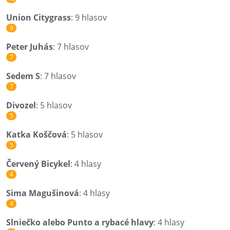
Union Citygrass
: 9 hlasov
9
Peter Juhás
: 7 hlasov
7
Sedem S
: 7 hlasov
7
Divozel
: 5 hlasov
5
Katka Koščová
: 5 hlasov
5
Červený Bicykel
: 4 hlasy
4
Sima Magušinová
: 4 hlasy
4
Slniečko alebo Punto a rybacé hlavy
: 4 hlasy