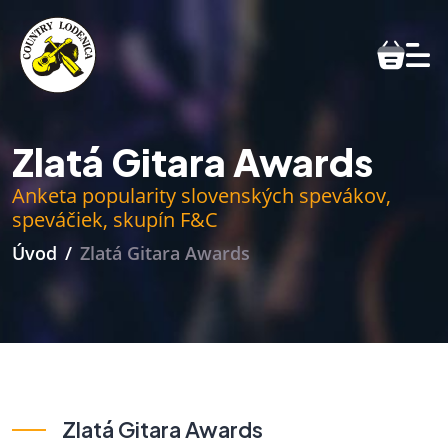
Zlatá Gitara Awards
Anketa popularity slovenských spevákov,
speváčiek, skupín F&C
Úvod
Zlatá Gitara Awards
Zlatá Gitara Awards