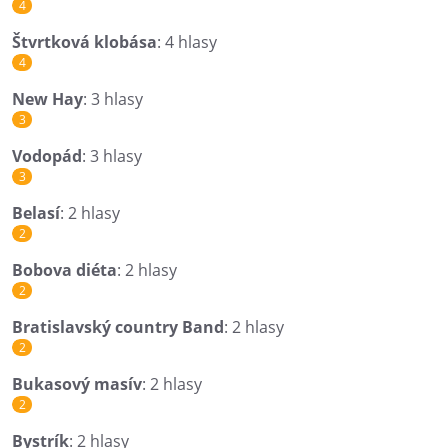
4
Štvrtková klobása
: 4 hlasy
4
New Hay
: 3 hlasy
3
Vodopád
: 3 hlasy
3
Belasí
: 2 hlasy
2
Bobova diéta
: 2 hlasy
2
Bratislavský country Band
: 2 hlasy
2
Bukasový masív
: 2 hlasy
2
Bystrík
: 2 hlasy