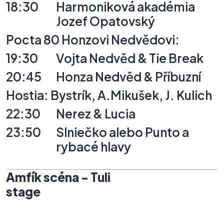
18:30
Harmoniková
akadémia
Jozef
Opatovský
Pocta
80
Honzovi
Nedvědovi:
19:30
Vojta
Nedvěd
&
Tie
Break
20:45
Honza
Nedvěd
&
Příbuzní
Hostia:
Bystrík,
A.Mikušek,
J.
Kulich
22:30
Nerez
&
Lucia
23:50
Slniečko
alebo
Punto
a
rybacé
hlavy
Amfík
scéna
-
Tuli
stage