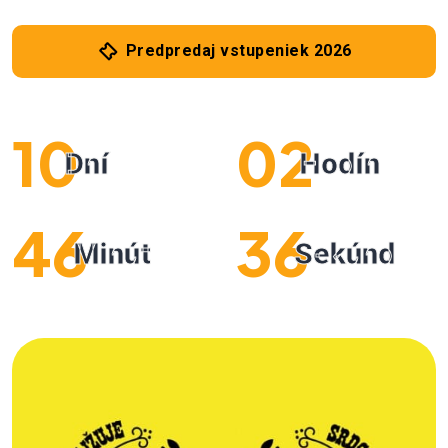
Predpredaj vstupeniek 2026
10
02
Dní
Hodín
46
34
Minút
Sekúnd