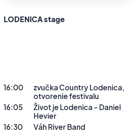
LODENICA
stage
16:00
zvučka
Country
Lodenica,
otvorenie
festivalu
16:05
Život
je
Lodenica
-
Daniel
Hevier
16:30
Váh
River
Band