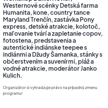
Westernové
scénky
Detská
farma
Humanita,
kone,
country
tance
Maryland
Trenčín,
zastávka
Pony
express,
detské
atrakcie,
kolotoč,
maľovanie
tvárí
a
zapletanie
copov,
fotostena,
predstavenia
a
autentické
indiánske
teepee
s
indiánmi
a
Džudy
Šamanka,
stánky
s
občerstvením
a
suvenírmi,
pláž
a
vodné
atrakcie,
moderátor
Janko
Kulich.
Organizátor si vyhradzuje právo na prípadnú zmenu
programu!