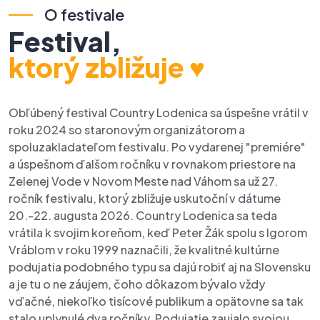
9
9
O festivale
1
Festival,
1
ktorý zbližuje ♥
3
2
5
4
Obľúbený festival Country Lodenica sa úspešne vrátil v
7
6
roku 2024 so staronovým organizátorom a
spoluzakladateľom festivalu. Po vydarenej "premiére"
9
8
a úspešnom ďalšom ročníku v rovnakom priestore na
1
Zelenej Vode v Novom Meste nad Váhom sa už 27.
9
ročník festivalu, ktorý zbližuje uskutoční v dátume
3
20.-22. augusta 2026. Country Lodenica sa teda
1
vrátila k svojim koreňom, keď Peter Žák spolu s Igorom
5
3
Vráblom v roku 1999 naznačili, že kvalitné kultúrne
podujatia podobného typu sa dajú robiť aj na Slovensku
7
4
a je tu o ne záujem, čoho dôkazom bývalo vždy
9
vďačné, niekoľko tisícové publikum a opätovne sa tak
6
stalo uplynulé dva ročníky. Podujatie zaujalo svojou