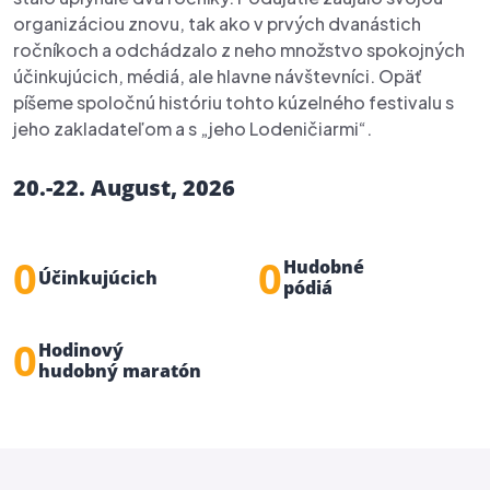
1
organizáciou znovu, tak ako v prvých dvanástich
8
0
ročníkoch a odchádzalo z neho množstvo spokojných
3
0
účinkujúcich, médiá, ale hlavne návštevníci. Opäť
0
1
píšeme spoločnú históriu tohto kúzelného festivalu s
6
1
0
1
jeho zakladateľom a s „jeho Lodeničiarmi“.
2
8
3
1
2
3
20.-22. August, 2026
0
5
2
3
4
2
7
Hudobné
3
4
5
Účinkujúcich
pódiá
4
8
5
6
0
Hodinový
6
hudobný maratón
8
0