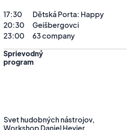
17:30
Dětská
Porta:
Happy
20:30
Geišbergovci
23:00
63
company
Sprievodný
program
Svet
hudobných
nástrojov,
Workshop
Daniel
Hevier,