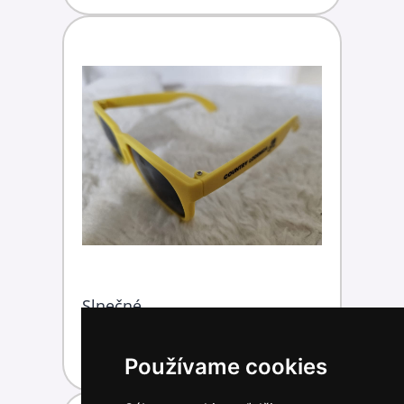
Slnečné
okuliare
Kúpiť
15,00 €
Používame cookies