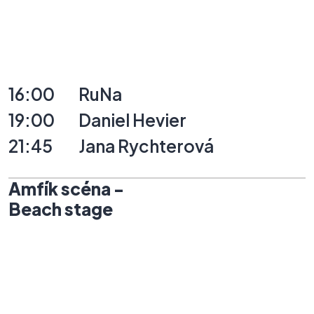
16:00
RuNa
19:00
Daniel
Hevier
21:45
Jana
Rychterová
Amfík
scéna
-
Beach
stage